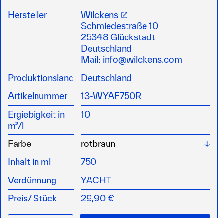
Yacht Antifouling ist ein zinnfreies,
umweltschonendes selbstaktivierendes
Hersteller
Wilckens
Antifouling auf Copolymerbasis
Schmiedestraße 10
Kupferverbindungen mit modernen algiziden
25348 Glückstadt
Wirkstoffen bieten sicheren Schutz vor
Deutschland
Bewuchs und gewährleisten
Mail:
info@wilckens.com
abriebunabhängige Wirksamkeit, sowie eine
Produktionsland
Deutschland
glatte Oberfläche
geeignet für alle Gewässer und alle
Artikelnummer
13-WYAF750R
Bootsmaterialien
kann bis zu 6 Monate vor dem Zuwasserlassen
Ergiebigkeit in
10
gestrichen werden
m²/l
beim Überarbeiten im Folgejahr ist kein
Wä
Farbe
Schleifen erforderlich
ACHTUNG: H226, H302, H315, H317, H319,
Inhalt in ml
750
H335, H410
Verdünnung
YACHT
Preis/
Stück
29,90 €