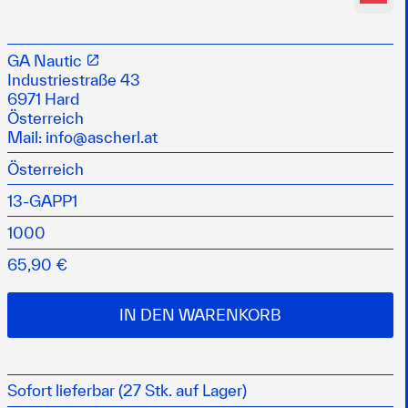
ootspolitur
ckierten Oberflächen
GA Nautic
flächen wieder auf Hochglanz und bietet einen
Industriestraße 43
tändigen Schutz
6971 Hard
mmioberflächen polieren, da diese ausbleichen
Österreich
r mit der Poliermaschine verwenden
Mail:
info@ascherl.at
Österreich
13-GAPP1
1000
65,90 €
IN DEN WARENKORB
Sofort lieferbar (27 Stk. auf Lager)