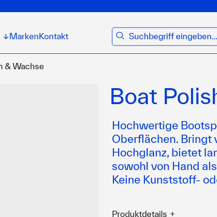
suchen
Marken
Kontakt
↓
en & Wachse
Boat Polis
Hochwertige Bootspol
Oberflächen. Bringt
Hochglanz, bietet l
sowohl von Hand als
Keine Kunststoff- o
Produktdetails