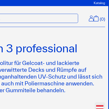
Katalog
(
0
)
M
h 3 professional
itur für Gelcoat- und lackierte
 verwitterte Decks und Rümpfe auf
anganhaltenden UV-Schutz und lässt sich
 auch mit Poliermaschine anwenden.
der Gummiteile behandeln.