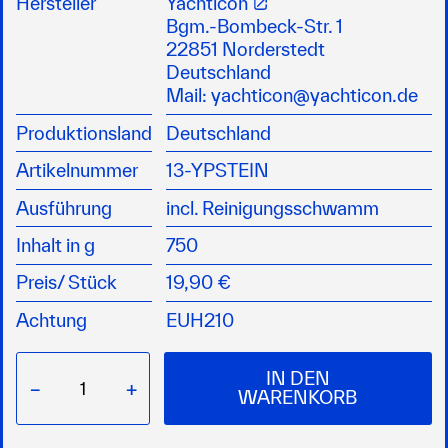
Hersteller
Yachticon
universal einsetzbar, besonders geeignet für
Bgm.-Bombeck-Str. 1
Boot, Caravan und Haushalt
22851 Norderstedt
entfernt hartnäckigste Verschmutzungen,
Deutschland
Umweltdreck, Kalkablagerungen mühelos
Mail:
yachticon@yachticon.de
100% biologisch abbaubar
Produktionsland
Deutschland
inkl. Schwamm
Artikelnummer
13-YPSTEIN
Ausführung
incl. Reinigungsschwamm
Inhalt in g
750
Preis/
Stück
19,90 €
Achtung
EUH210
IN DEN
−
+
WARENKORB