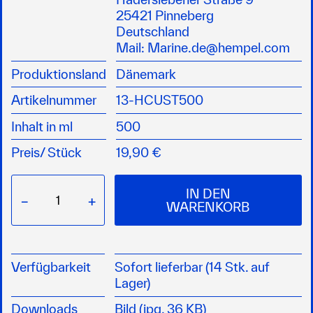
und dauerhaften Glanz sorgt
25421 Pinneberg
geeignet für den Einsatz auf GFK- und
Deutschland
Lackoberflächen
Mail:
Marine.de@hempel.com
Produktionsland
Dänemark
Artikelnummer
13-HCUST500
Inhalt in ml
500
Preis/
Stück
19,90 €
IN DEN
−
+
WARENKORB
Verfügbarkeit
Sofort lieferbar (14 Stk. auf
Lager)
Downloads
Bild (jpg, 36 KB)