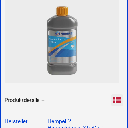
Produktdetails
Flüssige Reinigungspolitur, die einen Schutzfilm
gegen UV-Strahlung und Witterungseinflüsse
Hersteller
Hempel
auf der Oberfläche erzeugt, sowie für neuen
Haderslebener Straße 9