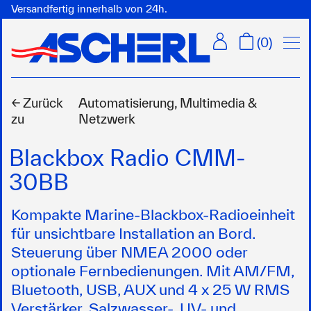
Versandfertig innerhalb von 24h.
Menü
(
0
)
← Zurück
Automatisierung, Multimedia &
zu
Netzwerk
Blackbox Radio CMM-
30BB
Kompakte Marine-Blackbox-Radioeinheit
für unsichtbare Installation an Bord.
Steuerung über NMEA 2000 oder
optionale Fernbedienungen. Mit AM/FM,
Bluetooth, USB, AUX und 4 x 25 W RMS
Verstärker. Salzwasser-, UV- und