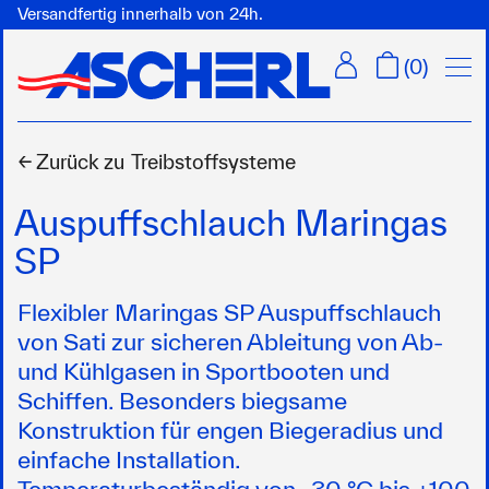
Versandfertig innerhalb von 24h.
Menü
(
0
)
← Zurück zu
Treibstoffsysteme
Auspuffschlauch Maringas
SP
Flexibler Maringas SP Auspuffschlauch
von Sati zur sicheren Ableitung von Ab-
und Kühlgasen in Sportbooten und
Schiffen. Besonders biegsame
Konstruktion für engen Biegeradius und
einfache Installation.
Temperaturbeständig von -30 °C bis +100