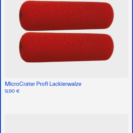
MicroCrater Profi Lackierwalze
9,90 €