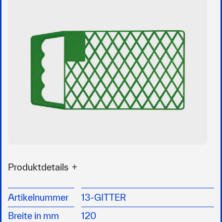
Produktdetails
Entfernt überschüssige Farbe für ein
gleichmäßiges Finish
Artikelnummer
13-GITTER
Ideal für maritime Anstriche, Antifouling und
Breite in mm
120
Deck- oder Rumpflacke