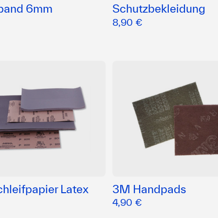
nband 6mm
Schutzbekleidung
8,90 €
hleifpapier Latex
3M Handpads
4,90 €