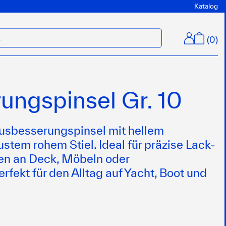
Katalog
(
0
)
M
ungspinsel Gr. 10
Ausbesserungspinsel mit hellem
stem rohem Stiel. Ideal für präzise Lack-
en an Deck, Möbeln oder
rfekt für den Alltag auf Yacht, Boot und