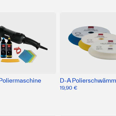
 Poliermaschine
D-A Polierschwäm
19,90 €