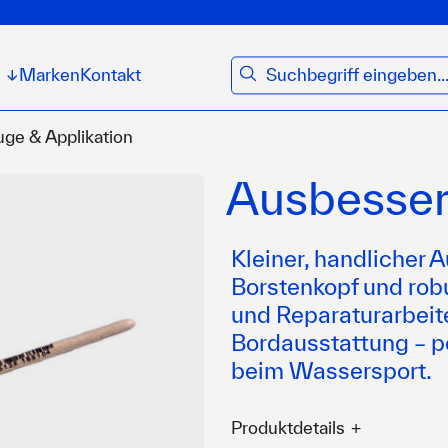
suchen
Marken
Kontakt
↓
ge & Applikation
Ausbesser
Kleiner, handlicher 
Borstenkopf und robu
und Reparaturarbeit
Bordausstattung – pe
beim Wassersport.
Produktdetails