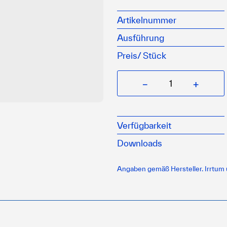
Helle Borste
roher Stiel
Artikelnummer
ideal für alle kleine Au
Ausführung
Preis/
Stück
−
+
Verfügbarkeit
Downloads
Angaben gemäß Hersteller. Irrtum