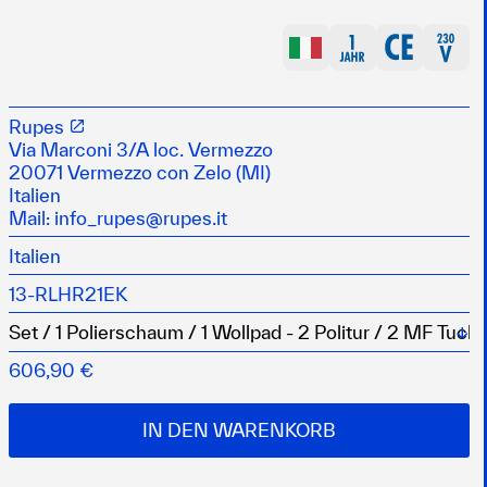
ite Exzenterbewegung bis zu 21 mm Schwingkreis,
fe und eine deutliche Zeitersparnis
Rupes
messer für konstante Geschwindigkeit bei allen
Via Marconi 3/A loc. Vermezzo
20071 Vermezzo con Zelo (MI)
 eine kontrollierte Beschleunigung und vermeidet den
Italien
Mail:
info_rupes@rupes.it
ie Rotation des Poliertellers
Italien
r von RUPES
dung, auch für unerfahrene Benutzer
13-RLHR21EK
tze auf allen Oberflächen
Wä
606,90 €
IN DEN WARENKORB