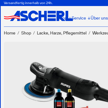
Versandfertig innerhalb von 24h.
Shop
Service
Über uns
↓
↓
Home
Shop
Lacke, Harze, Pflegemittel
Werkzeu