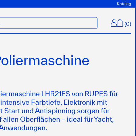
Katalog
(
0
)
M
Poliermaschine
liermaschine LHR21ES von RUPES für
intensive Farbtiefe. Elektronik mit
 Start und Antispinning sorgen für
 allen Oberflächen – ideal für Yacht,
 Anwendungen.