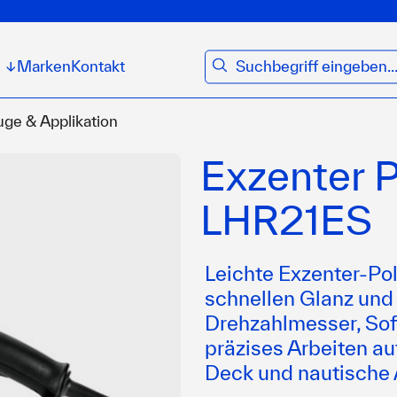
suchen
Marken
Kontakt
↓
ge & Applikation
Exzenter 
LHR21ES
Leichte Exzenter-Po
schnellen Glanz und 
Drehzahlmesser, Soft
präzises Arbeiten auf
Deck und nautische