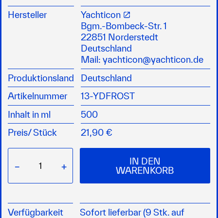
Für alle Diesel- und Turbodieselmotoren
geeignet
Hersteller
Yachticon
erhöht Fließvermögen und Filtrierfähigkeit des
Bgm.-Bombeck-Str. 1
Kraftstoffes
22851 Norderstedt
macht Sommer- und Winterdiesel
Deutschland
betriebssicher bis zu -33 °C
Mail:
yachticon@yachticon.de
ist unentbehrlich für den sicheren
Produktionsland
Deutschland
Winterbetrieb
Achung! Im Sommer getankter Diesel ist
Artikelnummer
13-YDFROST
nicht frostsicher!
Mischverhältnis: 1:1000
Inhalt in ml
500
GEFAHR: H304, H315, H317, H319, H336, H411,
Preis/
Stück
21,90 €
EUH066
IN DEN
−
+
WARENKORB
Verfügbarkeit
Sofort lieferbar (9 Stk. auf