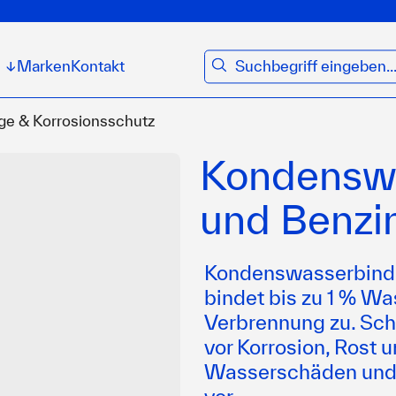
suchen
Marken
Kontakt
↓
ge & Korrosionsschutz
Kondenswa
und Benzi
Kondenswasserbinder
bindet bis zu 1 % Was
Verbrennung zu. Sch
vor Korrosion, Rost 
Wasserschäden und 