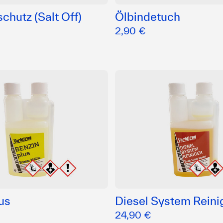
schutz (Salt Off)
Ölbindetuch
2,90 €
us
Diesel System Reini
24,90 €