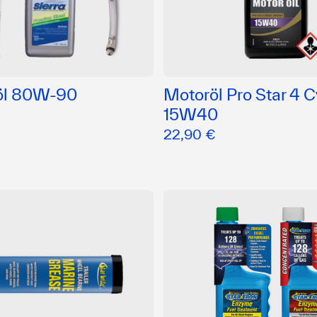
öl 80W-90
Motoröl Pro Star 4 C
15W40
22,90 €