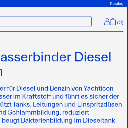
Katalog
(
0
)
M
sserbinder Diesel
n
 für Diesel und Benzin von Yachticon
ser im Kraftstoff und führt es sicher der
ützt Tanks, Leitungen und Einspritzdüsen
und Schlammbildung, reduziert
beugt Bakterienbildung im Dieseltank