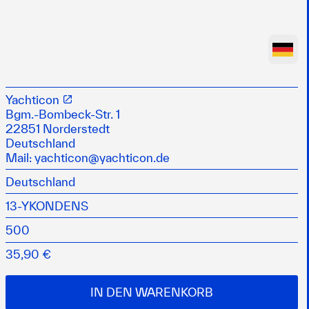
m Dieselkraftstoff oder Benzin gleichmäßig gebunden
ennung zugeführt
Yachticon
ost und Schlammbildung in Tanks, Leitungen und
Bgm.-Bombeck-Str. 1
22851 Norderstedt
e Reparaturen durch Wasserschäden
Deutschland
m in Dieseltanks vor
Mail:
yachticon@yachticon.de
Deutschland
319, H412
13-YKONDENS
500
35,90 €
IN DEN WARENKORB