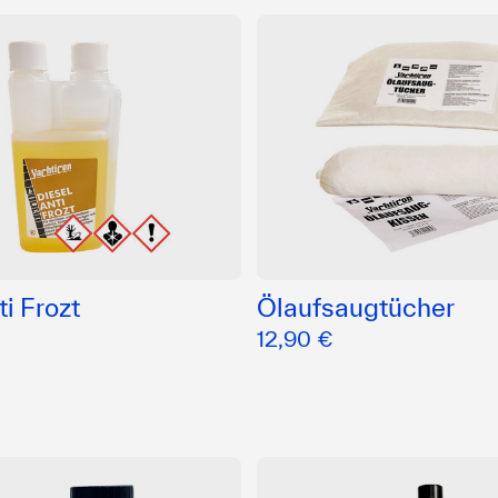
ti Frozt
Ölaufsaugtücher
12,90 €