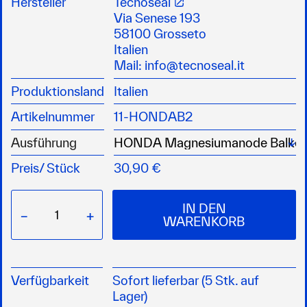
Hersteller
Tecnoseal
Speziell geeignet für Süßwasser-Einsatz
Via Senese 193
Effektiver Schutz vor galvanischer Korrosion
58100 Grosseto
Passend für verschiedene Honda Modelle
Italien
für langlebigen Motorschutz
Mail:
info@tecnoseal.it
Produktionsland
Italien
Artikelnummer
11-HONDAB2
Wä
Ausführung
Preis/
Stück
30,90 €
IN DEN
−
+
WARENKORB
Verfügbarkeit
Sofort lieferbar (5 Stk. auf
Lager)