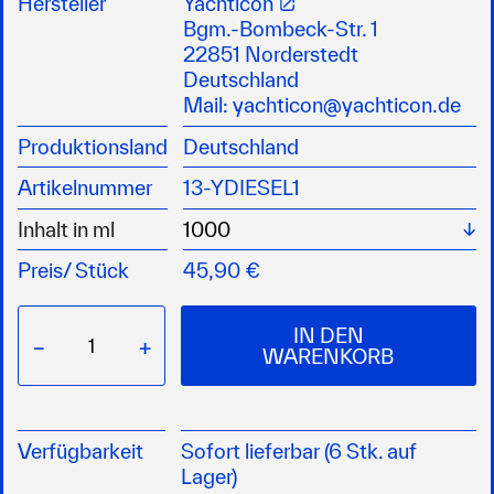
Hersteller
Yachticon
mit Anti-Fouling Komponente gegen
Bgm.-Bombeck-Str. 1
mikrobiologischen Befall
22851 Norderstedt
verhindert die Bildung von Pilzen, Bakterien und
Deutschland
Bioschlamm
Mail:
yachticon@yachticon.de
gewährleistet Reinigung und Reinhaltung der
Produktionsland
Deutschland
Düsen und des Kraftstoffsystems
schützt Tank, Kraftstoffsystem und Brennraum
Artikelnummer
13-YDIESEL1
vor lnnenkorrosion
verbessert Kaltstart- und Leistungsverhalten
Wä
Inhalt in ml
schützt vor Alterung des Kraftstoffes
Preis/
Stück
45,90 €
Schaumminderung beim Befüllen
Schutz der Umwelt durch saubere Verbrennung
auch für Bio-Diesel
IN DEN
−
+
GEFAHR: H302 + H312 + H332, H304, H315,
WARENKORB
H318, H411
Verfügbarkeit
Sofort lieferbar (6 Stk. auf
Lager)