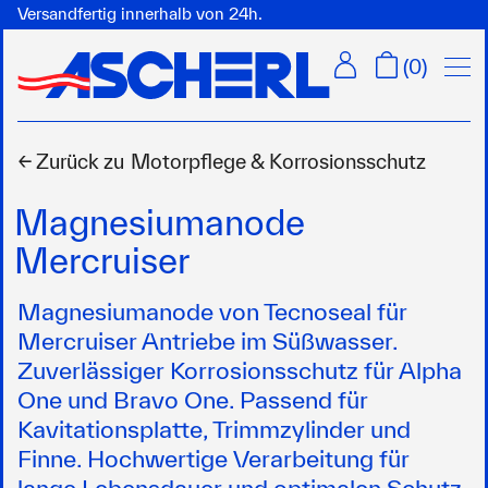
Versandfertig innerhalb von 24h.
Menü
(
0
)
← Zurück zu
Motorpflege & Korrosionsschutz
Magnesiumanode
Mercruiser
Magnesiumanode von Tecnoseal für
Mercruiser Antriebe im Süßwasser.
Zuverlässiger Korrosionsschutz für Alpha
One und Bravo One. Passend für
Kavitationsplatte, Trimmzylinder und
Finne. Hochwertige Verarbeitung für
lange Lebensdauer und optimalen Schutz