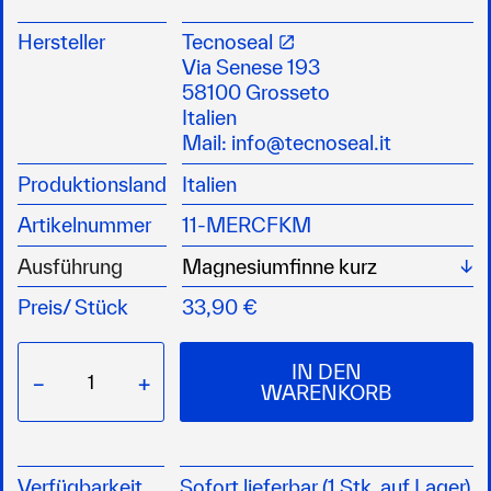
Magnesiumanode für Mercruiser Antriebe
Ideal für den Einsatz im Süßwasser
Hersteller
Tecnoseal
Passend für Alpha One und Bravo One
Via Senese 193
Schutz für Kavitationsplatte, Trimmzylinder und
58100 Grosseto
Finne
Italien
Hochwertige Qualität für zuverlässigen
Mail:
info@tecnoseal.it
Korrosionsschutz
Produktionsland
Italien
Artikelnummer
11-MERCFKM
Wä
Ausführung
Preis/
Stück
33,90 €
IN DEN
−
+
WARENKORB
Verfügbarkeit
Sofort lieferbar (1 Stk. auf Lager)