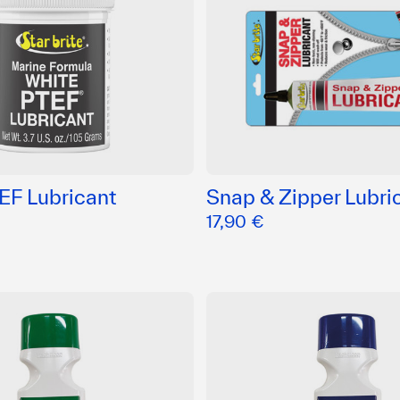
EF Lubricant
Snap & Zipper Lubri
17,90 €