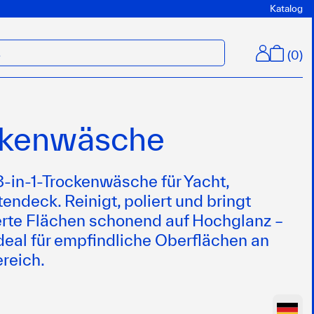
Katalog
(
0
)
M
ockenwäsche
-in-1-Trockenwäsche für Yacht,
endeck. Reinigt, poliert und bringt
erte Flächen schonend auf Hochglanz –
deal für empfindliche Oberflächen an
reich.