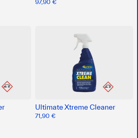
97,90 €
er
Ultimate Xtreme Cleaner
71,90 €