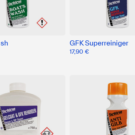
ash
GFK Superreiniger
17,90 €