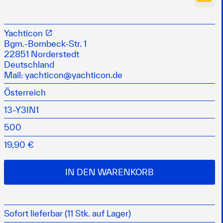
ngt lackierte Flächen oder Gelcoat ohne Wasser in einem
 Hochglanz
Yachticon
hen, wirken lassen und abwischen
Bgm.-Bombeck-Str. 1
nd, da keine Bestandteile nach außen gelangen
22851 Norderstedt
Deutschland
t werden, wo das Reinigen mit Wasser nicht erlaubt
Mail:
yachticon@yachticon.de
Österreich
nend empfindliche Oberflächen
 EUH066
13-Y3IN1
500
19,90 €
IN DEN WARENKORB
Sofort lieferbar (11 Stk. auf Lager)