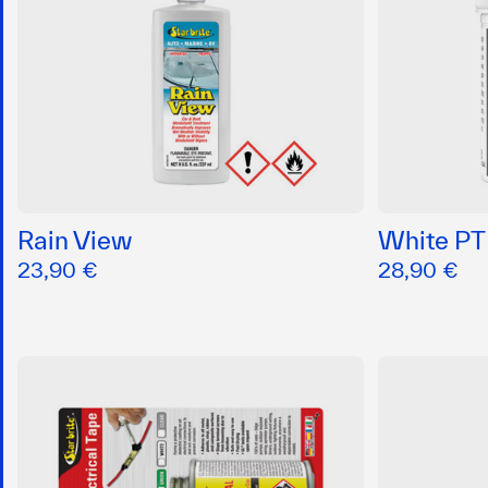
Rain View
White PT
23,90 €
28,90 €