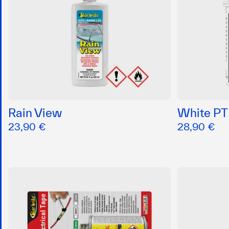
Rain View
White PT
23,90 €
28,90 €