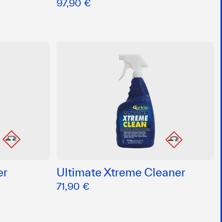
97,90 €
er
Ultimate Xtreme Cleaner
71,90 €