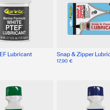
EF Lubricant
Snap & Zipper Lubri
17,90 €