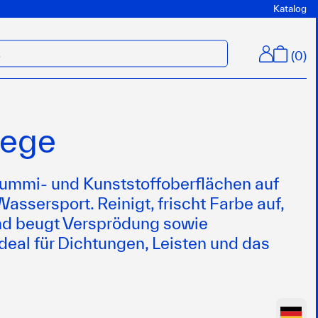
Katalog
(
0
)
M
lege
Gummi- und Kunststoffoberflächen auf
assersport. Reinigt, frischt Farbe auf,
 und beugt Versprödung sowie
ideal für Dichtungen, Leisten und das