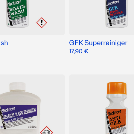
ash
GFK Superreiniger
17,90 €