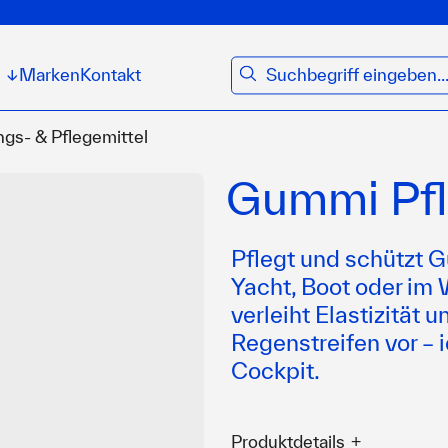
suchen
Marken
Kontakt
↓
ngs- & Pflegemittel
Gummi Pf
Pflegt und schützt 
Yacht, Boot oder im W
verleiht Elastizität
Regenstreifen vor – 
Cockpit.
Produktdetails