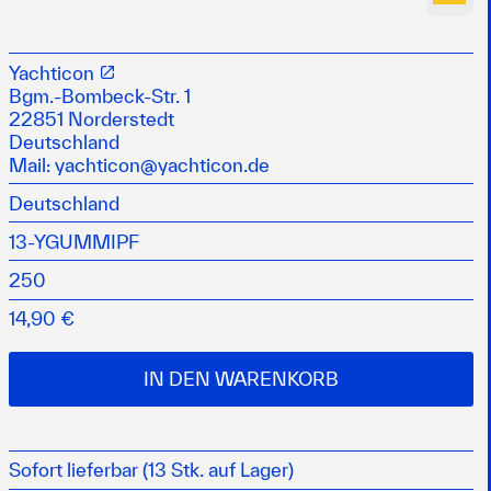
 pflegt Gummioberflächen und Dichtungsmasse
Yachticon
Bgm.-Bombeck-Str. 1
- und Zierleisten und beugt so Regenstreifen am
22851 Norderstedt
r
Deutschland
niger für alle Arten von Kunststoff eingesetzt werden
Mail:
yachticon@yachticon.de
g des Gummis
Deutschland
13-YGUMMIPF
250
14,90 €
IN DEN WARENKORB
Sofort lieferbar (13 Stk. auf Lager)