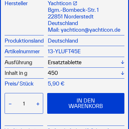
einfache Anwendung durch Einlegen von 450g
Hersteller
Yachticon
Tabletten
Bgm.-Bombeck-Str. 1
ca. 3-4 Monate haltbar
22851 Norderstedt
ACHTUNG: H319
Deutschland
Mail:
yachticon@yachticon.de
Produktionsland
Deutschland
Artikelnummer
13-YLUFT45E
Wä
Ausführung
Wä
Inhalt in g
Preis/
Stück
5,90 €
IN DEN
−
+
WARENKORB