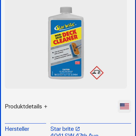
Produktdetails
Decksreiniger
Reinigungsmittel für glatte und rutschfeste
Hersteller
Star brite
Decks
4041 SW 47th Ave