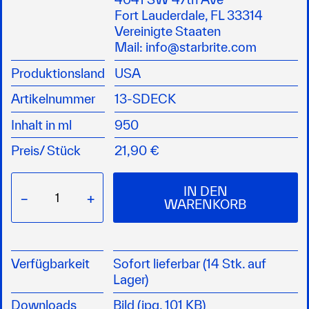
schnell und einfach anzuwenden
Fort Lauderdale, FL 33314
entfernt Schmutz durch Schaumbildung
Vereinigte Staaten
für GFK, Metall und lackierte Oberflächen
Mail:
info@starbrite.com
biologisch abbaubar
Produktionsland
USA
ergibt einen unsichtbaren Schutzfilm
GEFAHR: H318
Artikelnummer
13-SDECK
Inhalt in ml
950
Preis/
Stück
21,90 €
IN DEN
−
+
WARENKORB
Verfügbarkeit
Sofort lieferbar (14 Stk. auf
Lager)
Downloads
Bild (jpg, 101 KB)