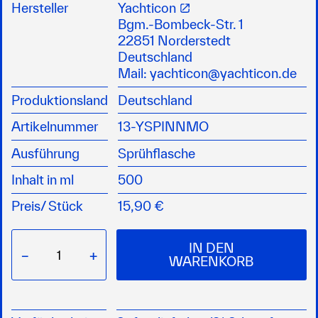
Punkte) von Spinnen und anderem Getier auf
Hersteller
Yachticon
Segeln, Persennigen, Sprayhoods und anderen
Bgm.-Bombeck-Str. 1
Materialien
22851 Norderstedt
entfernt Möwendreck von Deck, Persennig,
Deutschland
Sprayhood und allen anderen Materialien
Mail:
yachticon@yachticon.de
einfach aufsprühen, einwirken lassen und mit
Produktionsland
Deutschland
Wasser abbürsten
EUH210
Artikelnummer
13-YSPINNMO
Ausführung
Sprühflasche
Inhalt in ml
500
Preis/
Stück
15,90 €
IN DEN
−
+
WARENKORB