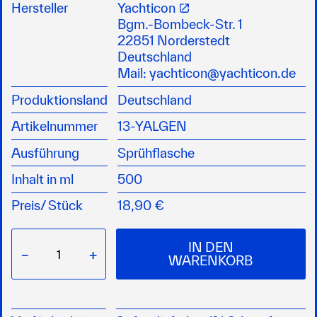
andere Ablagerungen am Unterwasserschiff, Z-
Hersteller
Yachticon
Antrieb, Sail Drive und Außenborder
Bgm.-Bombeck-Str. 1
einfach aufsprühen, kurz einwirken lassen und
22851 Norderstedt
abwischen
Deutschland
GEFAHR: H290, H318
Mail:
yachticon@yachticon.de
Produktionsland
Deutschland
Artikelnummer
13-YALGEN
Ausführung
Sprühflasche
Inhalt in ml
500
Preis/
Stück
18,90 €
IN DEN
−
+
WARENKORB