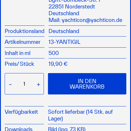
speziell zum Reinigen der „Gelben Welle“ im
22851 Norderstedt
Vorschiffsbereich, sowie des Wasserpasses
Deutschland
und Auspuffbereichs
Mail:
yachticon@yachticon.de
entfernt Algen und Rostflecken
Produktionsland
Deutschland
leichte und einfache Anwendung, dank der
gelartigen Flüssigkeit, nur auftragen und
Artikelnummer
13-YANTIGIL
einwirken lassen
sehr ergiebig
Inhalt in ml
500
greift Kunststoff nicht an
Preis/
Stück
19,90 €
GEFAHR: H318
IN DEN
−
+
WARENKORB
Verfügbarkeit
Sofort lieferbar (14 Stk. auf
Lager)
Downloads
Bild (jpg, 73 KB)