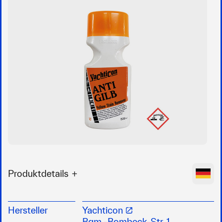
Produktdetails
Zur mühelosen Reinigung durch
Microorganismen vergilbter Gelcoats,
Hersteller
Yachticon
Kunststoffe und Lacke
Bgm.-Bombeck-Str. 1