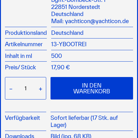
wie z.B. Verschmutzungen aus der Luft,
22851 Norderstedt
schwarze Regenstreifen, Ruß, Öl und anderen
Deutschland
Umweltdreck
Mail:
yachticon@yachticon.de
Konzentrat, daher sehr ergiebig
Produktionsland
Deutschland
ACHTUNG: H315, H319
Artikelnummer
13-YBOOTREI
Inhalt in ml
500
Preis/
Stück
17,90 €
IN DEN
−
+
WARENKORB
Verfügbarkeit
Sofort lieferbar (17 Stk. auf
Lager)
Downloads
Bild (jpg, 68 KB)