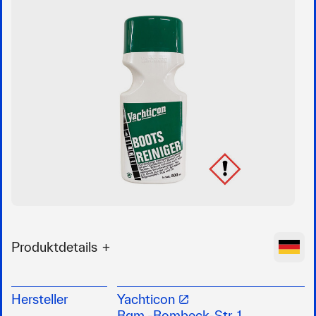
Produktdetails
Hochleistungs-Reinigungskonzentrat für alle
Oberflächen an Booten und Yachten
Hersteller
Yachticon
entfernt auch hartnäckigste Verschmutzungen,
Bgm.-Bombeck-Str. 1